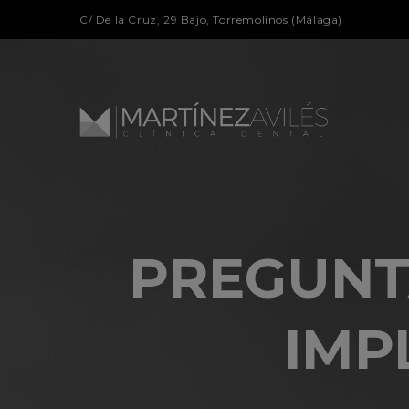
C/ De la Cruz, 29 Bajo, Torremolinos (Málaga)
PREGUNT
IMP