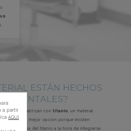
es
ivo
s.
TERIAL ESTÁN HECHOS
TES DENTALES?
para
 a partir
 dentales se fabrican con
titanio
, un material
lica
AQUÍ
e considera la mejor opción porque existen
an la eficacia del titanio a la hora de integrarse