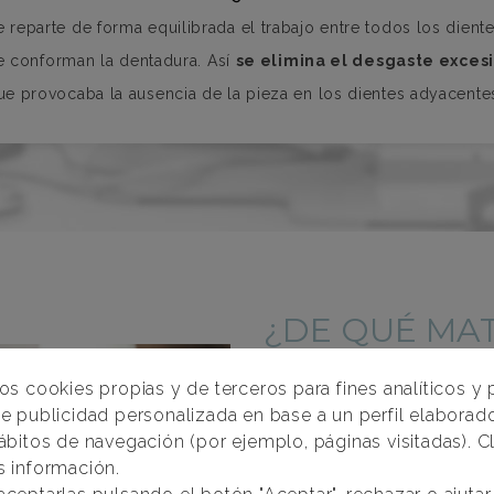
e reparte de forma equilibrada el trabajo entre todos los dient
e conforman la dentadura. Así
se elimina el desgaste exces
ue provocaba la ausencia de la pieza en los dientes adyacente
¿DE QUÉ MA
LOS IMPLAN
os cookies propias y de terceros para fines analíticos y 
e publicidad personalizada en base a un perfil elaborado
Generalmente, los implantes
ábitos de navegación (por ejemplo, páginas visitadas). C
totalmente biocompatible. S
s información.
múltiples estudios que respald