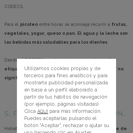
CODECS.
Para el
picoteo
entre horas se aconseja recurrir a
frutas,
vegetales, yogur, queso o pan. El agua y la leche son
las bebidas más saludables para los dientes
.
Desde el CODECS apuntan a tener en cuenta que
las
Utilizamos cookies propias y de
etiquetas ‘bajo en azúcar’ o ‘sin azúcar añadido’ no
terceros para fines analíticos y para
significan que los productos no lleven azúcar
.
mostrarte publicidad personalizada
en base a un perfil elaborado a
partir de tus hábitos de navegación
(por ejemplo, páginas visitadas).
Clica
para más información.
AQUÍ
5. FOMENTA LA HIDRATACIÓN.
Puedes aceptarlas pulsando el
botón "Aceptar", rechazar o ajutar su
Hidratarse es esencial para la salud bucal.
Asegúrate de
uso haciendo clic en
Ajustes
.