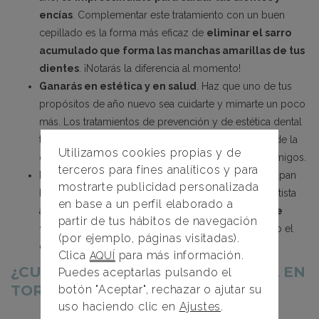
encías
. Complementar este tratamiento con un buen
cepillado es la forma más eficaz de
eliminar el sarro
acumulado que forma las manchas amarillas de tus
dientes
. ¡Notarás la diferencia al momento!
Ganarás en estética y en salud
. Haz que uno de tus
propósitos de año nuevo sea cuidarte y mimarte un poco
más. Los tratamientos de prevención y de estética dental
te ayudarán a lucir una sonrisa más bonita y sana y de la
Utilizamos cookies propias y de
que podrás “presumir” ante todos tus familiares y amigos.
terceros para fines analíticos y para
Hay enfermedades que no se detectan o no preocupan
mostrarte publicidad personalizada
hasta que empiezan a provocar dolor. Acudir al dentista
en base a un perfil elaborado a
antes de que acabe el año te ayudará a
prevenir de
partir de tus hábitos de navegación
forma precoz problemas graves de salud
como el
(por ejemplo, páginas visitadas).
cáncer oral.
Clica
para más información.
AQUÍ
¿CUÁNTO CUESTA IR AL DENTISTA EN
Puedes aceptarlas pulsando el
TORREMOLINOS?
botón "Aceptar", rechazar o ajutar su
uso haciendo clic en
Ajustes
.