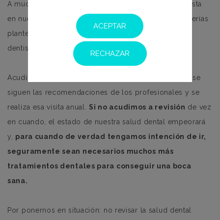
A muchas personas les preocupa el precio del dentista
en nuestra ciudad. No obstante, la pregunta que deberías
ACEPTAR
plantearte no es el dinero que vas a gastar yendo al
dentista, sino
cuál es el precio de tu salud
.
RECHAZAR
Acudir al dentista es una inversión, especialmente si se
siguen las recomendaciones de los profesionales y se
realiza esa visita anual.
Si no acudimos a revisión
de vez
en cuando, el estado de nuestra salud dental empeorará
y,
para cuando de verdad tengamos intención de ir,
seguramente sean necesarios muchos más
tratamientos dentales para conseguir una boca
sana.
Por ponernos en situación: no revisar la salud dental