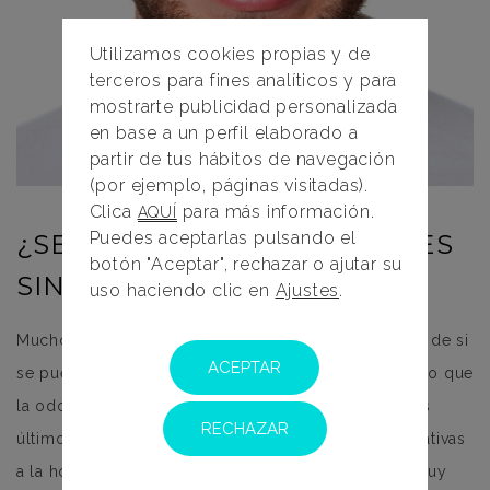
Utilizamos cookies propias y de
terceros para fines analíticos y para
mostrarte publicidad personalizada
en base a un perfil elaborado a
partir de tus hábitos de navegación
(por ejemplo, páginas visitadas).
Clica
para más información.
AQUÍ
Puedes aceptarlas pulsando el
¿SE PUEDEN PONER DIENTES
botón "Aceptar", rechazar o ajutar su
SIN IMPLANTES?
uso haciendo clic en
Ajustes
.
Muchos pacientes visitan nuestra clínica con la duda de si
ACEPTAR
se pueden poner dientes sin implantes o no. Es cierto que
la odontología ha avanzado significativamente en los
RECHAZAR
últimos años en términos de tecnología, y las alternativas
a la hora de solucionar la ausencia de dientes son muy